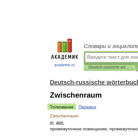
Словари и энциклоп
academic.ru
Deutsch-russische wörterbuch der kunst
Deutsch-russische wörterbuc
Zwischenraum
Толкование
Перевод
Zwischenraum
m
,
арх
.
промежуточное
помещение
;
промежуточн