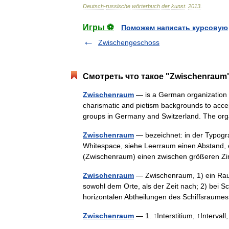
Deutsch
-
russische
wörterbuch
der
kunst
.
2013
.
Игры ⚽
Поможем написать курсовую
Zwischengeschoss
Смотреть что такое "Zwischenraum"
Zwischenraum
— is a German organization 
charismatic and pietism backgrounds to accep
groups in Germany and Switzerland. The o
Zwischenraum
— bezeichnet: in der Typograp
Whitespace, siehe Leerraum einen Abstand, e
(Zwischenraum) einen zwischen größeren
Zwischenraum
— Zwischenraum, 1) ein Rau
sowohl dem Orte, als der Zeit nach; 2) bei 
horizontalen Abtheilungen des Schiffsrau
Zwischenraum
— 1. ↑Interstitium, ↑Interva