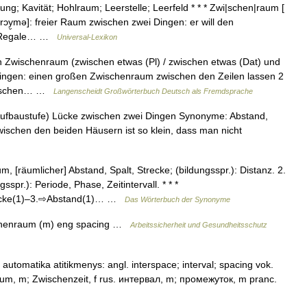
g; Kavität; Hohlraum; Leerstelle; Leerfeld * * * Zwi|schen|raum [
ɪʃn̩rɔy̮mə]: freier Raum zwischen zwei Dingen: er will den
ür Regale… …
Universal-Lexikon
n Zwischenraum (zwischen etwas (Pl) / zwischen etwas (Dat) und
Dingen: einen großen Zwischenraum zwischen den Zeilen lassen 2
zwischen… …
Langenscheidt Großwörterbuch Deutsch als Fremdsprache
ufbaustufe) Lücke zwischen zwei Dingen Synonyme: Abstand,
wischen den beiden Häusern ist so klein, dass man nicht
 [räumlicher] Abstand, Spalt, Strecke; (bildungsspr.): Distanz. 2.
sspr.): Periode, Phase, Zeitintervall. * * *
Lücke(1)–3.⇨Abstand(1)… …
Das Wörterbuch der Synonyme
schenraum (m) eng spacing …
Arbeitssicherheit und Gesundheitsschutz
 automatika atitikmenys: angl. interspace; interval; spacing vok.
raum, m; Zwischenzeit, f rus. интервал, m; промежуток, m pranc.