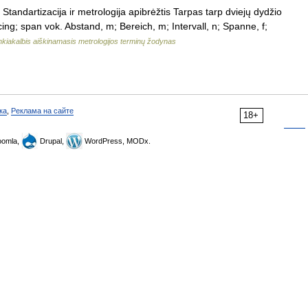
 Standartizacija ir metrologija apibrėžtis Tarpas tarp dviejų dydžio
cing; span vok. Abstand, m; Bereich, m; Intervall, n; Spanne, f;
kiakalbis aiškinamasis metrologijos terminų žodynas
ка
,
Реклама на сайте
18+
omla,
Drupal,
WordPress, MODx.