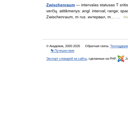
Zwischenraum
— intervalas statusas T sritis
verčių. atitikmenys: angl. interval; range; spa
Zwischenraum, m rus. интервал, m… …
Pen
© Академик, 2000-2026
Обратная связь:
Техподдерж
👣 Путешествия
Экспорт словарей на сайты
, сделанные на PHP,
Jo