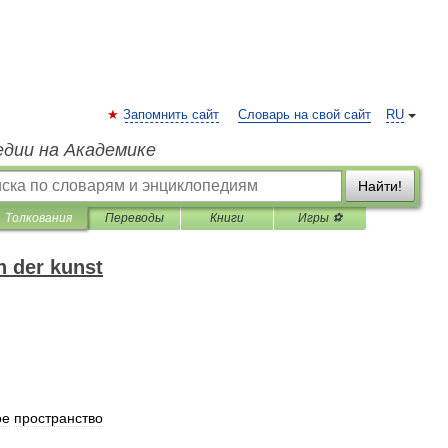
Запомнить сайт
Словарь на свой сайт
RU
едии на Академике
Найти!
Толкования
Переводы
Книги
Игры ⚽
h der kunst
ое
пространство