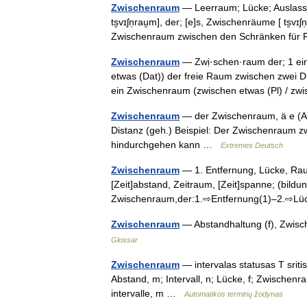
Zwischenraum
— Leerraum; Lücke; Auslassun
ts̮vɪʃn̩rau̮m], der; [e]s, Zwischenräume [ ts̮v
Zwischenraum zwischen den Schränken f
Zwischenraum
— Zwị·schen·raum der; 1 ei
etwas (Dat)) der freie Raum zwischen zwei 
ein Zwischenraum (zwischen etwas (Pl) / 
Zwischenraum
— der Zwischenraum, ä e (A
Distanz (geh.) Beispiel: Der Zwischenraum z
hindurchgehen kann …
Extremes Deutsch
Zwischenraum
— 1. Entfernung, Lücke, Raum,
[Zeit]abstand, Zeitraum, [Zeit]spanne; (bildung
Zwischenraum,der:1.⇨Entfernung(1)–2.⇨
Zwischenraum
— Abstandhaltung (f), Zwi
Glossar
Zwischenraum
— intervalas statusas T sritis
Abstand, m; Intervall, n; Lücke, f; Zwischen
intervalle, m …
Automatikos terminų žodynas