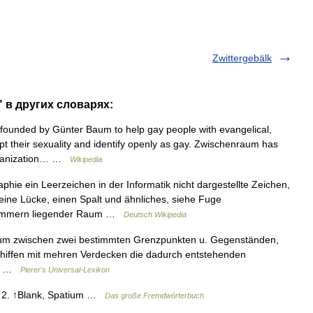
Zwittergebälk
 в других словарях:
founded by Günter Baum to help gay people with evangelical,
t their sexuality and identify openly as gay. Zwischenraum has
rganization… …
Wikipedia
hie ein Leerzeichen in der Informatik nicht dargestellte Zeichen,
ine Lücke, einen Spalt und ähnliches, siehe Fuge
 Zimmern liegender Raum …
Deutsch Wikipedia
m zwischen zwei bestimmten Grenzpunkten u. Gegenständen,
Schiffen mit mehren Verdecken die dadurch entstehenden
mes …
Pierer's Universal-Lexikon
ll, 2. ↑Blank, Spatium …
Das große Fremdwörterbuch